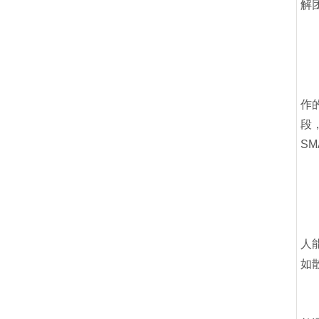
解
2
团
作
段
SM
3
训
人
如
建