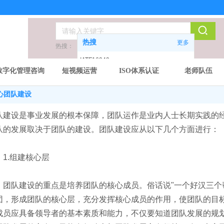
热搜
更多
热搜：
IATF16949
数字化管理咨询
短视频运营
ISO体系认证
老师队伍
传统管理咨询
团队培训
心团队建设
数字化管理咨询
微信二维码
队建设是事业发展的根本保障，团队运作是业内人士长期实践的
队的发展取决于团队的建设。团队建设应从以下几个方面进行：
.组建核心层
队建设的重点是培养团队的核心成员。俗话说"一个好汉三个帮
团，形成团队的核心层，充分发挥核心成员的作用，使团队的目
成员应具备领导者的基本素质和能力，不仅要知道团队发展的规