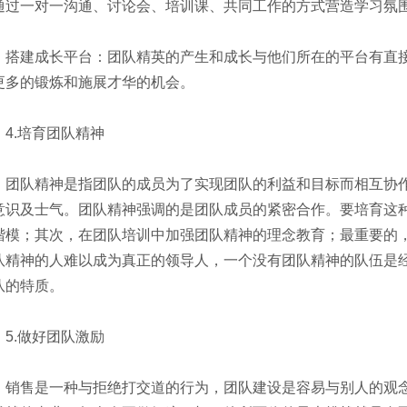
通过一对一沟通、讨论会、培训课、共同工作的方式营造学习氛
建成长平台：团队精英的产生和成长与他们所在的平台有直接
更多的锻炼和施展才华的机会。
.培育团队精神
队精神是指团队的成员为了实现团队的利益和目标而相互协作
意识及士气。团队精神强调的是团队成员的紧密合作。要培育这
楷模；其次，在团队培训中加强团队精神的理念教育；最重要的
队精神的人难以成为真正的领导人，一个没有团队精神的队伍是
队的特质。
.做好团队激励
售是一种与拒绝打交道的行为，团队建设是容易与别人的观念