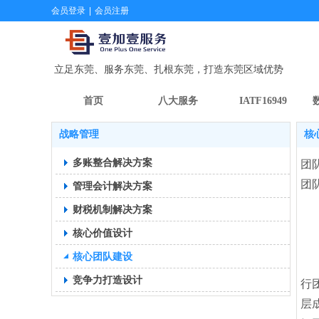
会员登录
|
会员注册
立足东莞、服务东莞、扎根东莞，打造东莞区域优势
首页
八大服务
IATF16949
战略管理
核
多账整合解决方案
团
团
管理会计解决方案
财税机制解决方案
1
核心价值设计
核心团队建设
团
竞争力打造设计
行
层