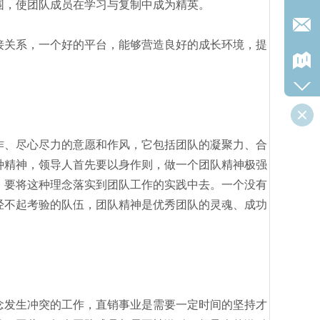
围，使团队成员在学习与复制中成为精英。
关系，一个好的平台，能够营造良好的成长环境，提
、尽心尽力的意愿和作风，它包括团队的凝聚力、合
种精神，领导人首先要以身作则，做一个团队精神极强
，要将这种理念落实到团队工作的实践中去。一个没有
经不起考验的队伍，团队精神是优秀团队的灵魂、成功
发生冲突的工作，直销事业是需要一定时间的坚持才